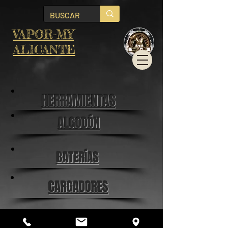
VAPOR-MY
ALICANTE
HERRAMIENTAS
ALGODÓN
BATERÍAS
CARGADORES
DEPÓSITOS