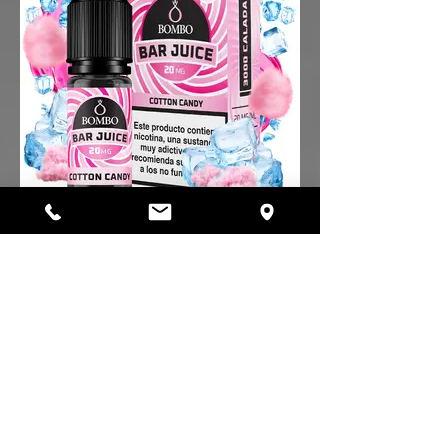
del Ice.
Cotton Candy Ice Bar Juice 10ml - 10/15mg
5,40€ -20mg / 6,00€
El líquido Cotton Candy Ice de Bar
Juice Nic Salts by Bombo sabe al
delicioso algodón de azúcar de las
ferias. Un e-liquid dulce y
esponjoso, con un toque ice de lo
más delicioso.