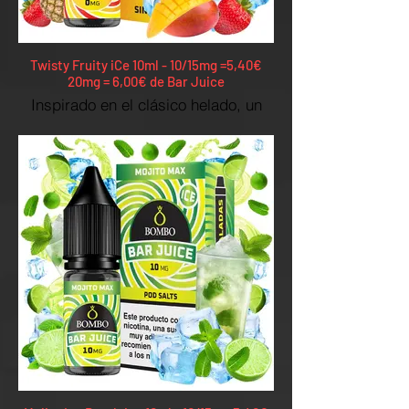
Twisty Fruity iCe 10ml - 10/15mg =5,40€
20mg = 6,00€ de Bar Juice
Inspirado en el clásico helado, un
remolino refrescante de frutas
tropicales y dulces.