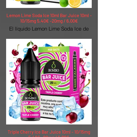
Lemon Lime Soda Ice 10ml Bar Juice 10ml -
10/15mg 5,40€ -20mg / 6,00€
El líquido Lemon Lime Soda Ice de
Bar Juice Nic Salts by Bombo sabe
a un intenso refresco de lima-limón,
que conquista por su toque ice.
Triple Cherry Ice Bar Juice 10ml - 10/15mg