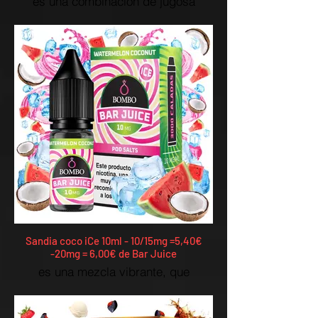
es una combinación de jugosa
sandía y lima, creando una
experiencia perfectamente
equilibrada con un toque de frescor.
Sandia coco iCe 10ml - 10/15mg =5,40€
-20mg = 6,00€ de Bar Juice
es una mezcla vibrante, que
combina la jugosidad de la sandía
con la suavidad del cremoso coco y
un toque de hielo.