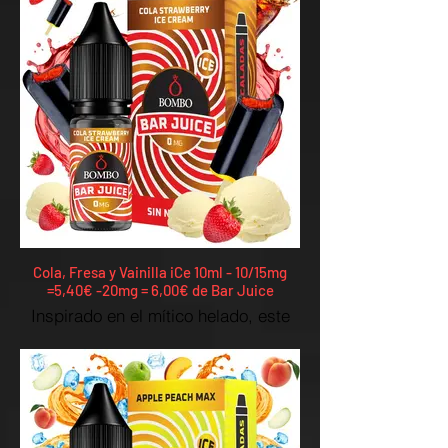
Cola, Fresa y Vainilla iCe 10ml - 10/15mg
=5,40€ -20mg = 6,00€ de Bar Juice
Inspirado en el mítico helado, este
líquido combina la chispa
refrescante de la cola con el dulzor
intenso de la fresa, coronado por un
toque cremoso de helado de vainilla.