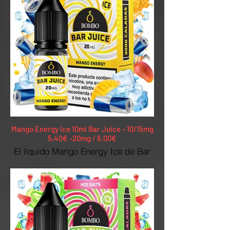
intenso y con un agradable frescor.
10mg y 20mg
Mango Energy Ice 10ml Bar Juice - 10/15mg
5,40€ -20mg / 6,00€
El líquido Mango Energy Ice de Bar
Juice Nic Salts by Bombo conquista
por su intenso sabor a mango
combinado con la bebida enegética
por excelencia, y un toque de
refrescante hielo.