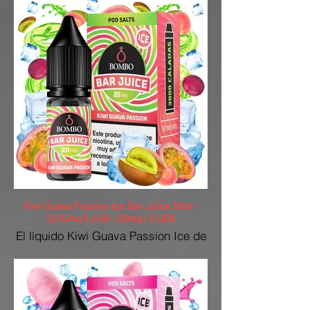
único a fresa, con un toque cítrico de
lima. ¡Intenso y refrescante!
10/20mg
Kiwi Guava Passion Ice Bar Juice 10ml -
10/15mg 5,40€ -20mg / 6,00€
El líquido Kiwi Guava Passion Ice de
Bar Juice Nic Salts by Bombo ofrece
una combinación muy exótica, que
mezcla kiwi, guayaba y maracuyá,
en un sabor concentrado y único,
que se ensalza con el toque fresco