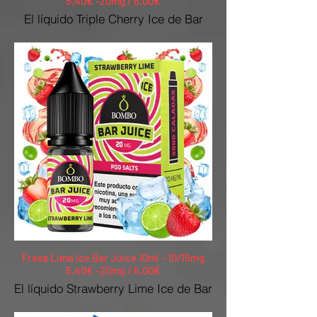
5,40€ -20mg / 6,00€
El líquido Triple Cherry Ice de Bar
Juice Nic Salts by Bombo recrea el
intenso sabor de las cerezas, con un
toque Ice que lo hace irresistible.
Fresa Lima Ice Bar Juice 10ml - 10/15mg
5,40€ -20mg / 6,00€
El líquido Strawberry Lime Ice de Bar
Juice by Bombo ofrece un sabor