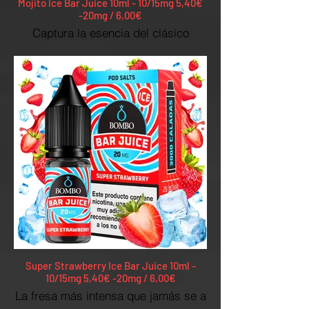
Mojito Ice Bar Juice 10ml - 10/15mg 5,40€
-20mg / 6,00€
Captura la esencia del clásico
cóctel, envolviéndote en una oleada
de frescura intensa con un toque
dulce.
Super Strawberry Ice Bar Juice 10ml -
10/15mg 5,40€ -20mg / 6,00€
La fresa más intensa que jamás se a