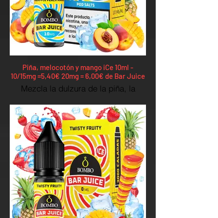
Piña, melocotón y mango iCe 10ml -
10/15mg =5,40€ 20mg = 6,00€ de Bar Juice
Mezcla la dulzura de la piña, la
jugosidad del melocotón y la
intensidad del mango. El sabor
tropical definitivo.