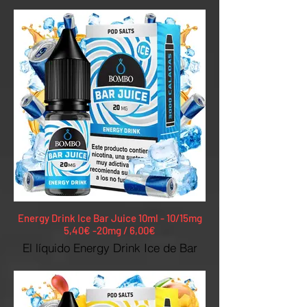
logrado. Una receta dulce y
refrescante que te llenará la boca de
auténtico sabor frutal.
10/20mg
Energy Drink Ice Bar Juice 10ml - 10/15mg
5,40€ -20mg / 6,00€
El líquido Energy Drink Ice de Bar
Juice Nic Salts by Bombo permite
disfrutar del apreciado sabor de la
bebida energética por excelencia,
ahora en formato e-liquid ultra