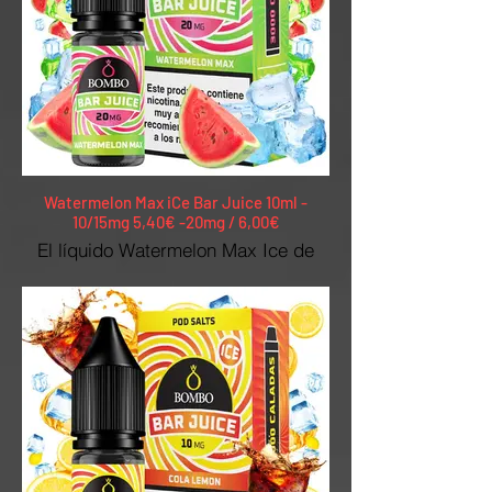
Watermelon Max iCe Bar Juice 10ml -
10/15mg 5,40€ -20mg / 6,00€
El líquido Watermelon Max Ice de
Bar Juice Nic Salts by Bombo es el
e-liquid de sandía más intenso
jamás logrado. Una explosión de
sabor sin precedentes y altamente
refrescante.
10mg y 20mg