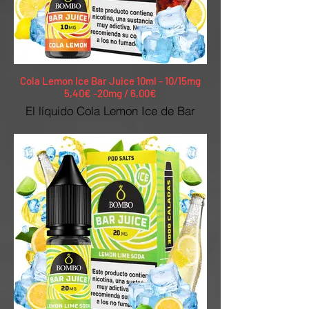
Cola Lemon Ice Bar Juice 10ml - 10/15mg
5,40€ -20mg / 6,00€
El líquido Cola Lemon Ice de Bar
Juice Nic Salts by Bombo recrea la
clásica bebida de cola, con un toque
de limón y hielo. Sabor intenso y
refrescante.
10mg y 20mg