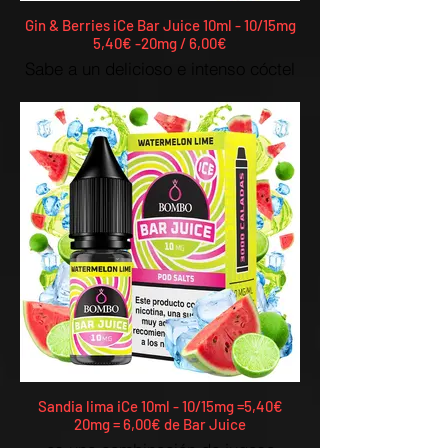
Gin & Berries iCe Bar Juice 10ml - 10/15mg
5,40€ -20mg / 6,00€
Sabe a un delicioso e intenso cóctel
que mezcla gin con bayas silvestres
y mucho hielo.
Sandia lima iCe 10ml - 10/15mg =5,40€
20mg = 6,00€ de Bar Juice