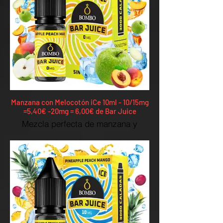
Manzana con Melocotón iCe 10ml - 10/15mg
=5,40€ -20mg = 6,00€ de Bar Juice
Mezcla perfecta de manzana y
melocotón, con una intensidad extra
que multiplica el sabor.