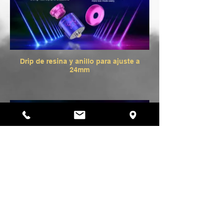
Drip de resina y anillo para ajuste a
24mm
Despiece